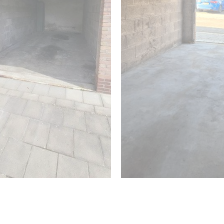
next
next