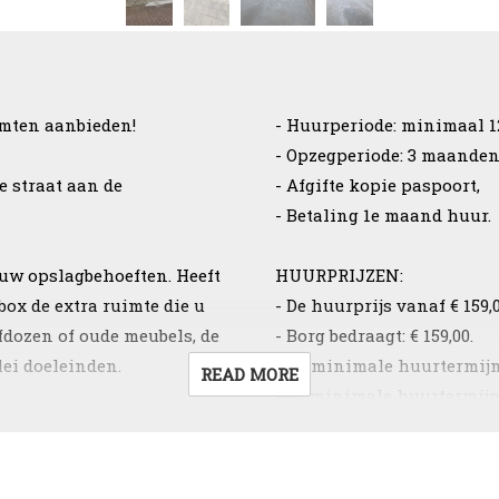
imten aanbieden!
- Huurperiode: minimaal 
- Opzegperiode: 3 maanden
 straat aan de
- Afgifte kopie paspoort,
- Betaling 1e maand huur.
 uw opslagbehoeften. Heeft
HUURPRIJZEN:
box de extra ruimte die u
- De huurprijs vanaf € 159
efdozen of oude meubels, de
- Borg bedraagt: € 159,00.
lei doeleinden.
- De minimale huurtermijn 
READ MORE
een minimale huurtermijn 
eerste 4 weken gratis!
- Bij dit type garagebox w
rekening gebracht of BTW