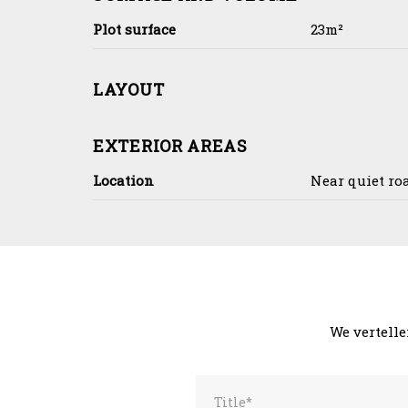
Plot surface
23m²
LAYOUT
EXTERIOR AREAS
Location
Near quiet roa
We vertelle
Title*