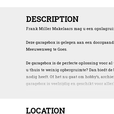
DESCRIPTION
Frank Miller Makelaars mag u een opslagru
Deze garagebox is gelegen aan een doorgaande
Meeuwenweg te Goes.
De garagebox is de perfecte oplossing voor al
u thuis te weinig opbergruimte? Dan biedt de 
nodig heeft. Of het nu gaat om hobby’s, archi
garagebox is veelzijdig en geschikt voor aller
Algemeen
Adres : Meeuwenweg
LOCATION
Plaats : Goes