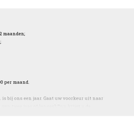
12 maanden;
;
,00 per maand.
is bij ons een jaar. Gaat uw voorkeur uit naar
van twee jaar of langer? Dan krijgt u de
orden geen maandelijkse servicekosten in
 gerekend.