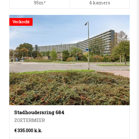
95m²
4 kamers
Verkocht
Stadhoudersring 684
ZOETERMEER
€ 335.000 k.k.