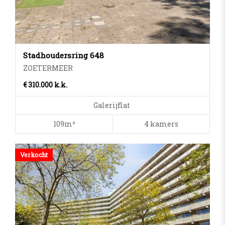
Min. prijs
Max. prijs
Stadhoudersring 648
Kamers
ZOETERMEER
€ 310.000 k.k.
Slaapkamers
Galerijflat
Min. oppervlakte
109m²
4 kamers
Max. oppervlakte
Verkocht