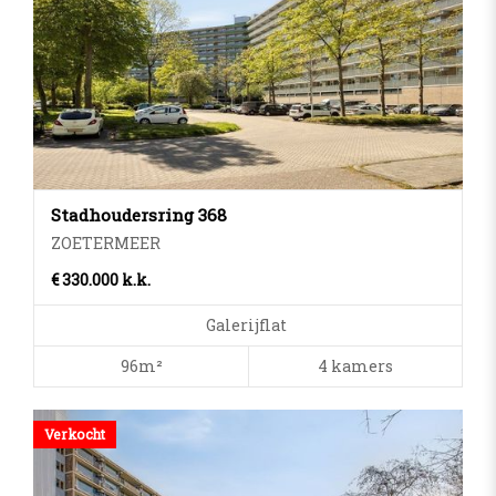
Stadhoudersring 368
ZOETERMEER
€ 330.000 k.k.
Galerijflat
96m²
4 kamers
Verkocht