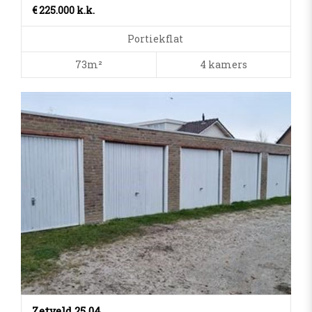
€ 225.000 k.k.
Portiekflat
73m²
4 kamers
Zetveld 25 04