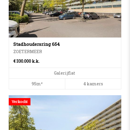
Stadhoudersring 654
ZOETERMEER
€ 330.000 k.k.
Galerijflat
95m²
4 kamers
Verkocht