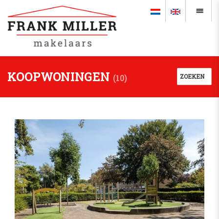
KOOPWONINGEN
ZOEKEN
(
10
)
Koop
Plaats
Woningtype
Soort bouw