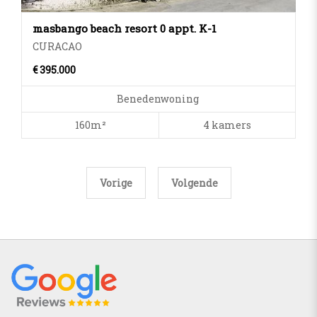
masbango beach resort 0 appt. K-1
CURACAO
€ 395.000
Benedenwoning
160m²
4 kamers
Vorige
Volgende