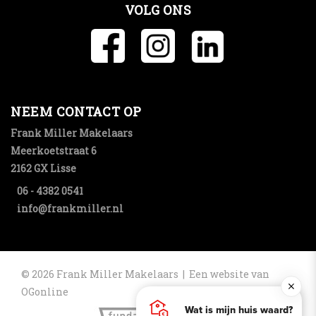
VOLG ONS
NEEM CONTACT OP
Frank Miller Makelaars
Meerkoetstraat 6
2162 GX Lisse
06 - 4382 0541
info@frankmiller.nl
© 2026 Frank Miller Makelaars |
Een website van
OGonline
Wat is mijn huis waard?