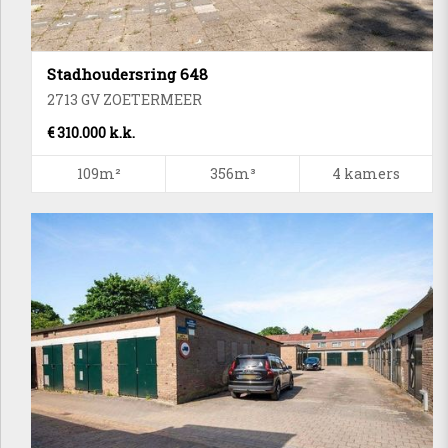
Stadhoudersring 648
2713 GV ZOETERMEER
€ 310.000 k.k.
109m²
356m³
4 kamers